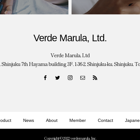
Verde Marula, Ltd.
Verde Marula, Ltd
 Shinjuku 7th Hayama building 3F, 1-36-2, Shinjuku-ku, Shinjuku, T
roduct
News
About
Member
Contact
Japane
Copyright © 2022 verdemarula, Inc.