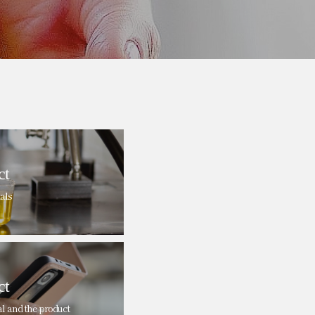
ct
als
ct
al and the product