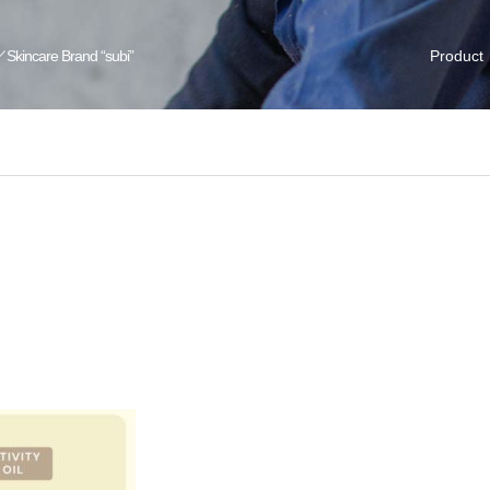
／Skincare Brand “subi”
Product