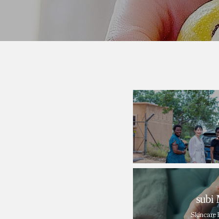
subi 
Skincare 