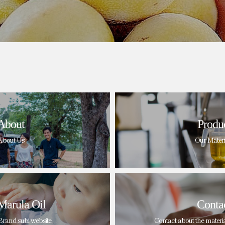
About
Produ
About Us
Our Materi
Marula Oil
Conta
Brand subi website
Contact about the materi