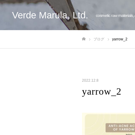
Verde Marula, Ltd.
cosmetic raw materials
ブログ
yarrow_2
ホーム
2022.12.8
yarrow_2