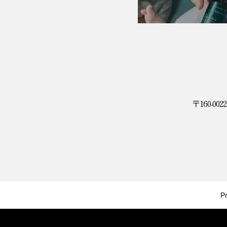
〒160-0022,
P