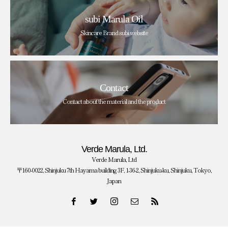
subi Marula Oil
Skincare Brand subi website
Contact
Contact about the material and the product
Verde Marula, Ltd.
Verde Marula, Ltd
〒160-0022, Shinjuku 7th Hayama building 3F, 1-36-2, Shinjuku-ku, Shinjuku, Tokyo,
Japan