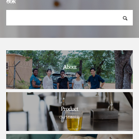
検索
About
About Us
Product
Our Materials