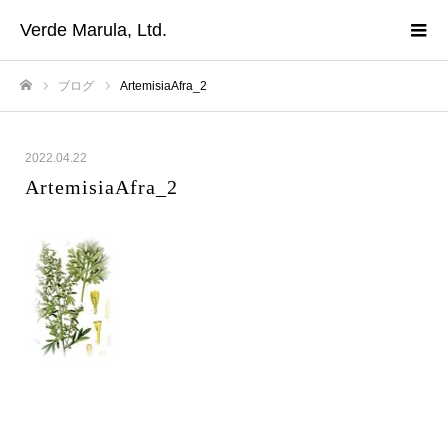
Verde Marula, Ltd.
ブログ
ArtemisiaAfra_2
ホーム
2022.04.22
ArtemisiaAfra_2