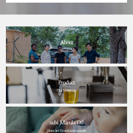
About
About Us
Product
Our Materials
subi Marula Oil
Skincare Brand subi website