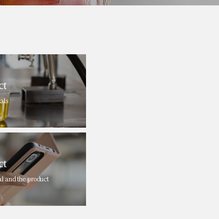
ct
als
ct
al and the product