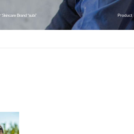
／Skincare Brand “subi”
Product