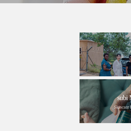
subi 
Skincare 