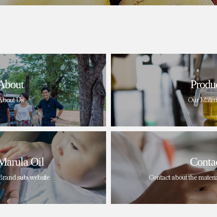
About
Produ
About Us
Our Materi
Marula Oil
Conta
Brand subi website
Contact about the materi