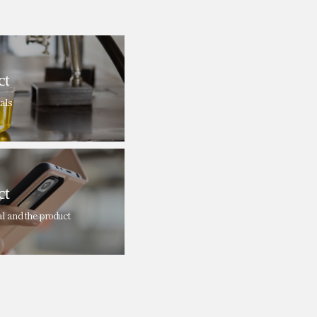
ct
als
ct
al and the product