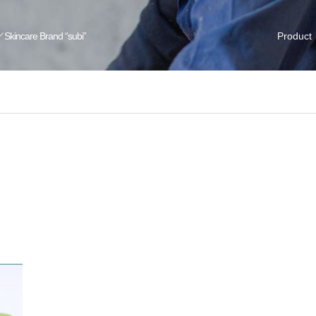
／Skincare Brand “subi”
Product