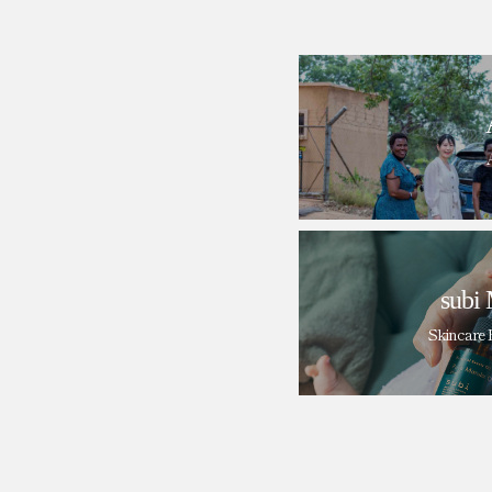
subi 
Skincare 