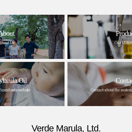
About
Produ
About Us
Our Materi
Marula Oil
Conta
Brand subi website
Contact about the materi
Verde Marula, Ltd.